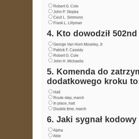
Robert G. Cole
John P. Stopka
Cecil L. Simmons
Frank L. Lillyman
4. Kto dowodził 502n
George Van Horn Moseley, Jr
Patrick F. Cassidy
Robert G. Cole
John H. Michaelis
5. Komenda do zatrzym
dodatkowego kroku to
Halt
Route step, march
In place, halt
Double time, march
6. Jaki sygnał kodowy
Alpha
Able